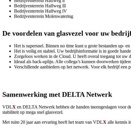
Bedrijventerrein Halfweg ll
Bedrijventerrein Halfweg lll
Bedrijventerrein Halfweg lV
Bedrijventerrein Molenwatering
De voordelen van glasvezel voor uw bedrij
Het is supersnel. Binnen no time kunt u grote bestanden up- en
Het is veilig en stabiel. Uw bedrijfsinformatie is in goede hande
Zorgeloos werken in de Cloud. U heeft overal toegang tot uw d
Ideaal als back-uplijn. Alle collega’s kunnen doorwerken tijdens
Verschillende aanbieders op het netwerk. Voor elk bedrijf een 
Samenwerking met DELTA Netwerk
VDL
X
en DELTA Netwerk hebben de handen ineengeslagen voor de verg
stabiliteit op mega snel glasvezel.
Met ruim 20 jaar aan ervaring heeft het team van VDL
X
alle kennis i