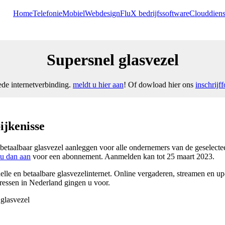
Home
Telefonie
Mobiel
Webdesign
FluX bedrijfssoftware
Clouddiens
Supersnel glasvezel
ede internetverbinding.
meldt u hier aan
! Of dowload hier ons
inschrijf
ijkenisse
taalbaar glasvezel aanleggen voor alle ondernemers van de geselecteer
u dan aan
voor een abonnement. Aanmelden kan tot 25 maart 2023.
elle en betaalbare glasvezelinternet. Online vergaderen, streamen en u
dressen in Nederland gingen u voor.
 glasvezel