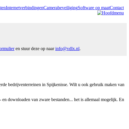
ten
Internetverbindingen
Camerabeveiliging
Software op maat
Contact
formulier
en stuur deze op naar
info@vdlx.nl
.
de bedrijventerreinen in Spijkenisse. Wilt u ook gebruik maken van
p- en downloaden van zware bestanden... het is allemaal mogelijk. En